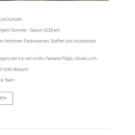
 und Kunden,
ühjahr/Sommer - Saison 2026 ein!
von femininen Farbnuancen, Stoffen und Accessoires
igns von Iris von Arnim, Fabiana Filippi, Allude u.v.m.
f Ihren Besuch!
e & Team
SEN