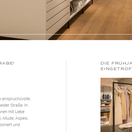
RABE!
DIE FRÜHJ
EINGETROF
n anspruchsvolle,
ider Straße. In
nen mit Liebe
 Allude, Aspesi,
mponiert und